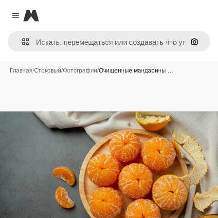
Magnific
Close menu
Поиск 
Главная
/
Стоковый
/
Фотографии
/
Очищенные мандарины …