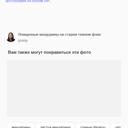
фотографий на основе ИИ
.
Очищенные мандарины на старом темном фоне
jcomp
Вам также могут понравиться эти фото
мандарины
листья мандарина
сочные фрукты
цитрус