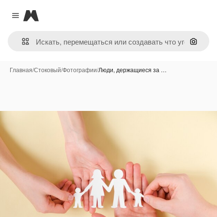
Magnific
Close menu
Поиск 
Главная
/
Стоковый
/
Фотографии
/
Люди, держащиеся за …