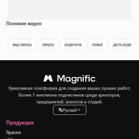
Похожие видео
Premium
Premium
Сгенерировано с помощью ИИ
Premium
Premium
вид сверху
сверху
родители
семья
дети родител
Креативная платформа для создания ваших лучших работ.
Более 1 миллиона подписчиков среди креаторов,
предприятий, агентств и студий.
Pусский
Продукция
Spaces