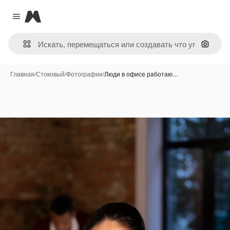
Magnific
Close menu
Поиск 
Главная
/
Стоковый
/
Фотографии
/
Люди в офисе работаю…