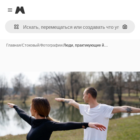
Magnific
Close menu
Поиск 
Главная
/
Стоковый
/
Фотографии
/
Люди, практикующие й…