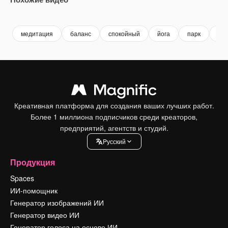
Premium
Premium
Premium
Premium
Сгенериров
медитация
баланс
спокойный
йога
парк
nat
Креативная платформа для создания ваших лучших работ.
Более 1 миллиона подписчиков среди креаторов,
предприятий, агентств и студий.
Pусский
Продукция
Spaces
ИИ-помощник
Генератор изображений ИИ
Генератор видео ИИ
Генератор голоса на основе ИИ