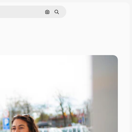
Поиск по изображению
Поиск