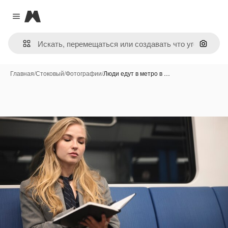
Magnific
Close menu
Поиск 
Главная
/
Стоковый
/
Фотографии
/
Люди едут в метро в …