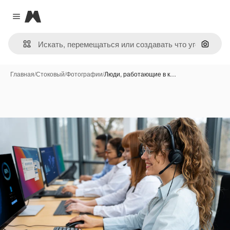
Magnific
Close menu
Поиск 
Главная
/
Стоковый
/
Фотографии
/
Люди, работающие в к…