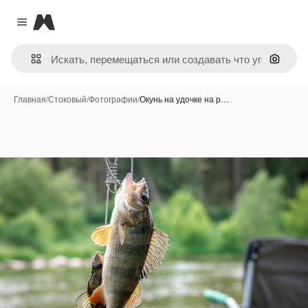
Magnific
Close menu
Поиск 
Главная
/
Стоковый
/
Фотографии
/
Окунь на удочке на р…