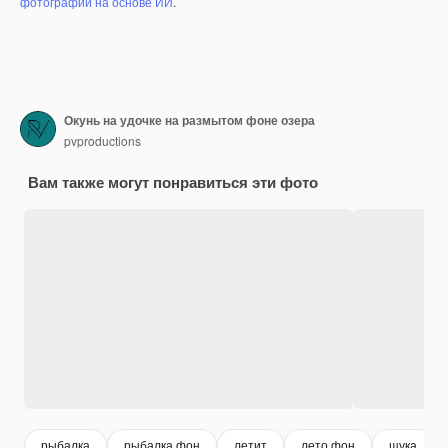
фотографий на основе ИИ
.
Окунь на удочке на размытом фоне озера
pvproductions
Вам также могут понравиться эти фото
рыбалка
рыбалка фон
летит
лето фон
щука