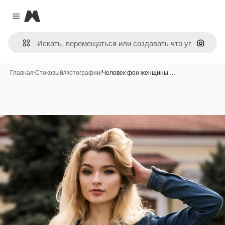
Magnific
Close menu
Поиск 
Главная
/
Стоковый
/
Фотографии
/
Человек фон женщины …