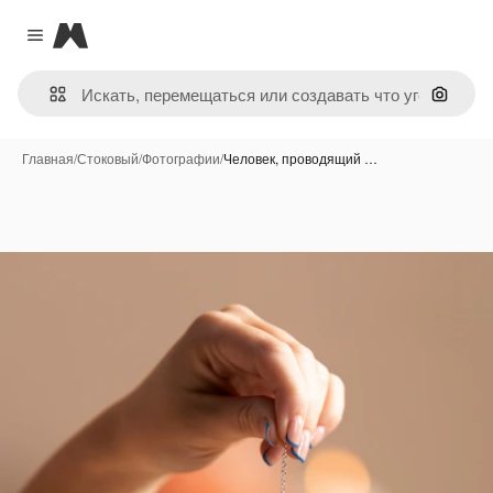
Magnific
Close menu
Поиск 
Главная
/
Стоковый
/
Фотографии
/
Человек, проводящий …