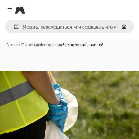
Magnific
Close menu
Поиск 
Главная
/
Стоковый
/
Фотографии
/
Человек выполняет об…