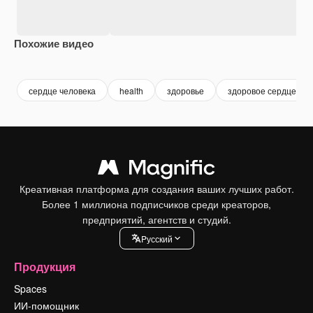
Похожие видео
Premium
Premium
Premium
Premium
Сгенериров
сердце человека
health
здоровье
здоровое сердце
Креативная платформа для создания ваших лучших работ.
Более 1 миллиона подписчиков среди креаторов,
предприятий, агентств и студий.
Pусский
Продукция
Spaces
ИИ-помощник