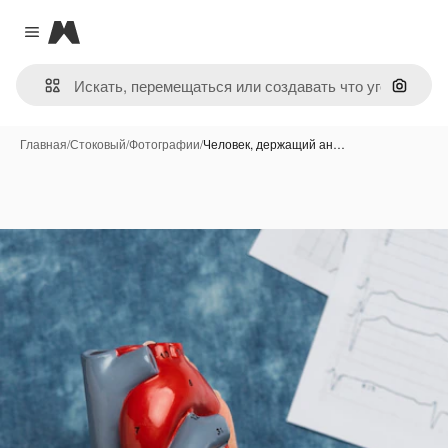
Magnific
Close menu
Поиск 
Главная
/
Стоковый
/
Фотографии
/
Человек, держащий ан…