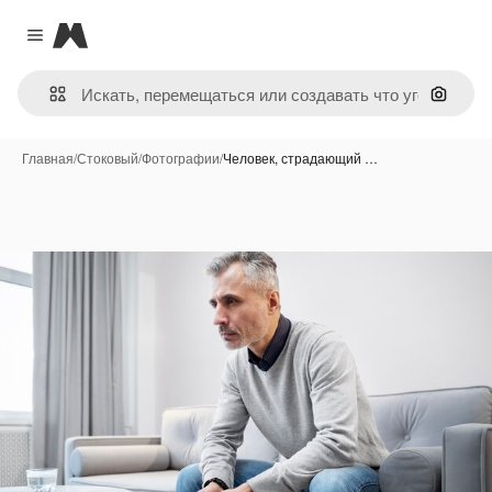
Magnific
Close menu
Поиск 
Главная
/
Стоковый
/
Фотографии
/
Человек, страдающий …