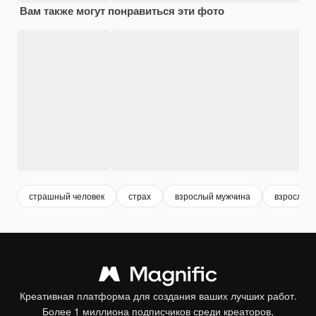
Вам также могут понравиться эти фото
страшный человек
страх
взрослый мужчина
взрослый 
Креативная платформа для создания ваших лучших работ.
Более 1 миллиона подписчиков среди креаторов,