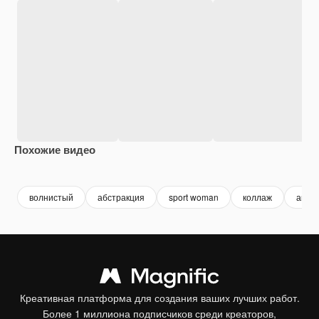
Похожие видео
волнистый
абстракция
sport woman
коллаж
анно
Креативная платформа для создания ваших лучших работ.
Более 1 миллиона подписчиков среди креаторов,