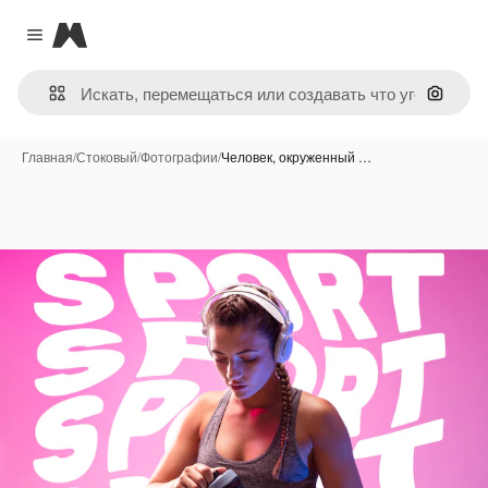
Magnific
Close menu
Поиск 
Главная
/
Стоковый
/
Фотографии
/
Человек, окруженный …