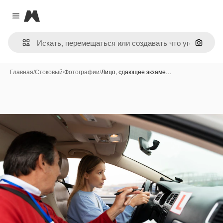
Magnific
Close menu
Поиск 
Главная
/
Стоковый
/
Фотографии
/
Лицо, сдающее экзаме…