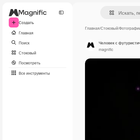
Создать
Главная
/
Стоковый
/
Фотографи
Главная
Поиск
Человек с футуристи
magnific
Стоковый
Посмотреть
Все инструменты