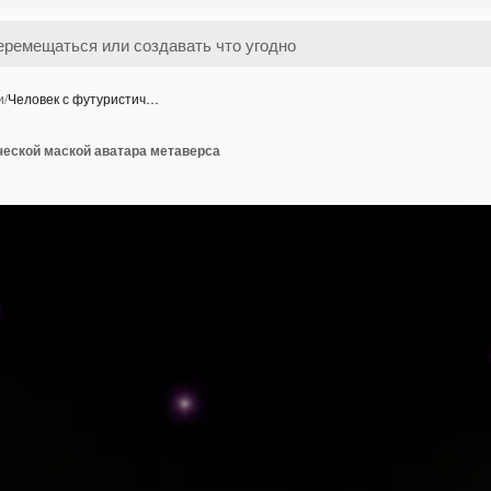
и
/
Человек с футуристич…
ческой маской аватара метаверса