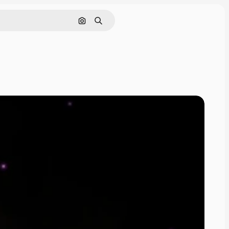
Поиск по изображению
Поиск