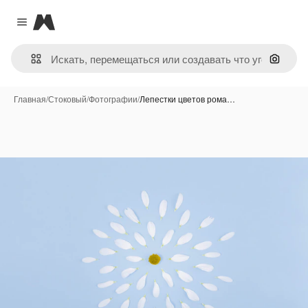
Magnific
Close menu
Поиск 
Главная
/
Стоковый
/
Фотографии
/
Лепестки цветов рома…