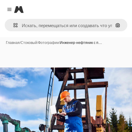
Magnific
Close menu
Поиск 
Главная
/
Стоковый
/
Фотографии
/
Инженер-нефтяник с п…