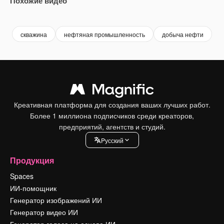
Похожие видео
Premium
Premium
Premium
Premium
скважина
нефтяная промышленность
добыча нефти
н
Креативная платформа для создания ваших лучших работ.
Более 1 миллиона подписчиков среди креаторов,
предприятий, агентств и студий.
Pусский
Продукция
Spaces
ИИ-помощник
Генератор изображений ИИ
Генератор видео ИИ