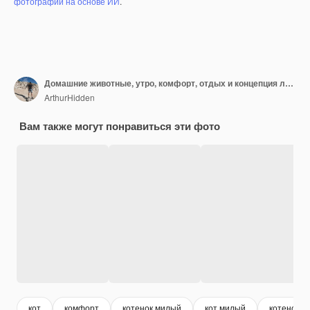
фотографий на основе ИИ
.
Домашние животные, утро, комфорт, отдых и концепция людей
ArthurHidden
Вам также могут понравиться эти фото
кот
комфорт
котенок милый
кот милый
котенок