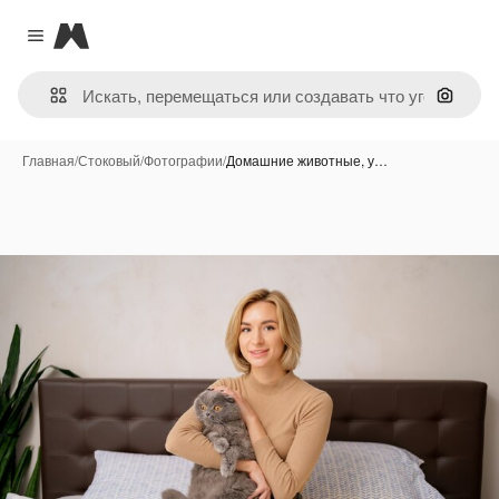
Magnific
Close menu
Поиск 
Главная
/
Стоковый
/
Фотографии
/
Домашние животные, у…