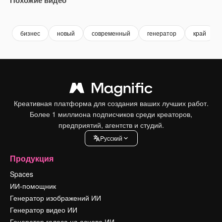
Premium
Premium
Premium
Premium
бизнес
новый
современный
генератор
край
Креативная платформа для создания ваших лучших работ.
Более 1 миллиона подписчиков среди креаторов,
предприятий, агентств и студий.
Pусский
Продукция
Spaces
ИИ-помощник
Генератор изображений ИИ
Генератор видео ИИ
Генератор голоса на основе ИИ