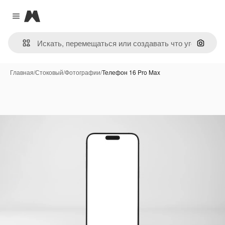
Magnific
Close menu
Поиск 
Главная
/
Стоковый
/
Фотографии
/
Телефон 16 Pro Max