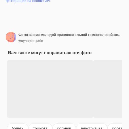
фотографий на основе ИИ
.
Фотография молодой привлекательной темноволосой женщины сжимает губы, держит руки на животе, плохо себя чувствует, носит белый свитер, изолирована на розовой стене студии
wayhomestudio
Вам также могут понравиться эти фото
болеть
тошнота
больной
менструация
болезнь