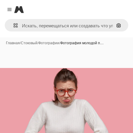
Magnific
Close menu
Поиск 
Главная
/
Стоковый
/
Фотографии
/
Фотография молодой п…