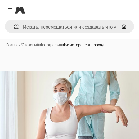
Magnific
Close menu
Поиск 
Главная
/
Стоковый
/
Фотографии
/
Физиотерапевт проход…