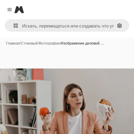
Magnific
Close menu
Поиск 
Главная
/
Стоковый
/
Фотографии
/
Изображение деловой …