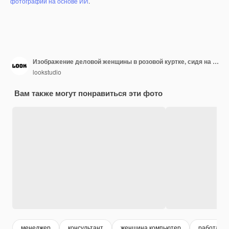
фотографий на основе ИИ
.
Изображение деловой женщины в розовой куртке, сидя на рабочем месте. Женщина выбирает между вкусным гамбургером и полезным яблоком.
lookstudio
Вам также могут понравиться эти фото
менеджер
консультант
женщина компьютер
работа