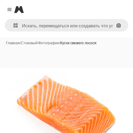
Magnific
Close menu
Поиск 
Главная
/
Стоковый
/
Фотографии
/
Кусок свежего лосося