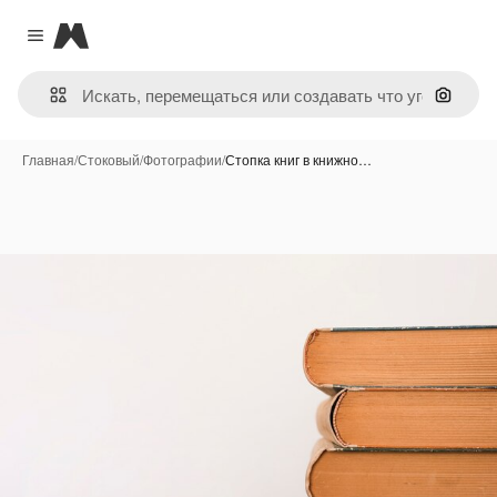
Magnific
Close menu
Поиск 
Главная
/
Стоковый
/
Фотографии
/
Стопка книг в книжно…