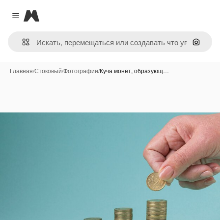
Magnific
Close menu
Поиск 
Главная
/
Стоковый
/
Фотографии
/
Куча монет, образующ…