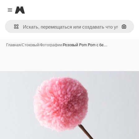
Magnific
Close menu
Поиск 
Главная
/
Стоковый
/
Фотографии
/
Розовый Pom Pom с бе…