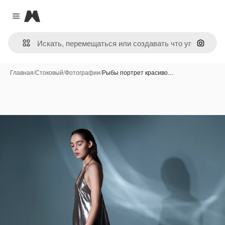
Magnific
Close menu
Поиск 
Главная
/
Стоковый
/
Фотографии
/
Рыбы портрет красиво…