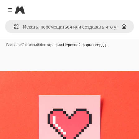
Magnific
Close menu
Поиск 
Главная
/
Стоковый
/
Фотографии
/
Неровной формы сердц…