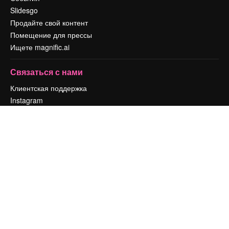
Slidesgo
Продайте свой контент
Помещение для прессы
Ищете magnific.ai
Связаться с нами
Клиентская поддержка
Instagram
YouTube
LinkedIn
TikTok
Discord
X
Reddit
Copyright © 2010-
2026
Freepik Company S.L.U.
Все права защищены
.