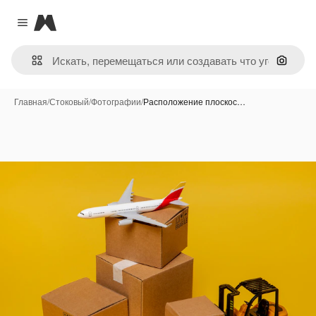
Magnific
Close menu
Поиск 
Главная
/
Стоковый
/
Фотографии
/
Расположение плоскос…