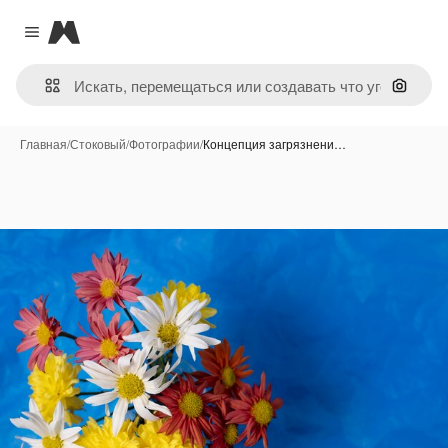
Magnific
Close menu
Поиск 
Главная
/
Стоковый
/
Фотографии
/
Концепция загрязнени…