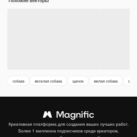
Похожие векторы
собака
веселая собака
щенок
милая собака
счас
Креативная платформа для создания ваших лучших работ.
Более 1 миллиона подписчиков среди креаторов,