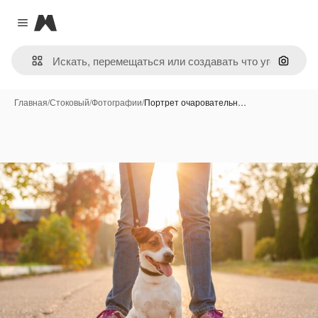
Magnific
Close menu
Поиск 
Главная
/
Стоковый
/
Фотографии
/
Портрет очаровательн…