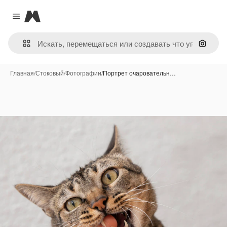
Magnific
Close menu
Поиск 
Главная
/
Стоковый
/
Фотографии
/
Портрет очаровательн…