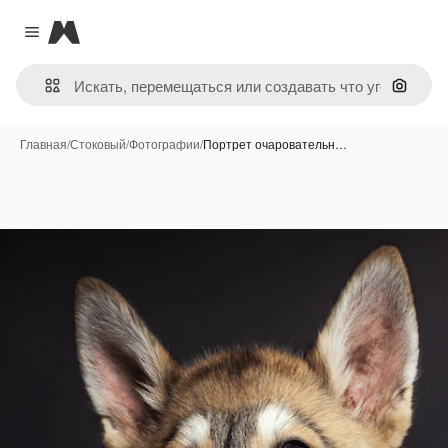
Magnific
Close menu
Поиск 
Главная
/
Стоковый
/
Фотографии
/
Портрет очаровательн…