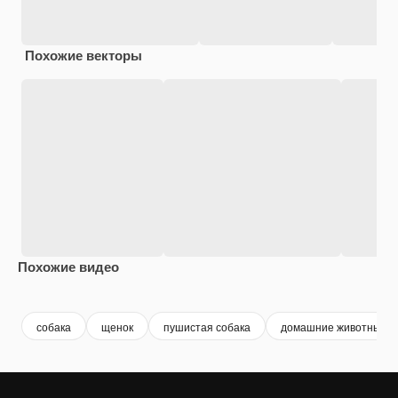
Похожие векторы
Похожие видео
Premium
Premium
Сгенерировано с помощью ИИ
Premium
Premium
собака
щенок
пушистая собака
домашние животные