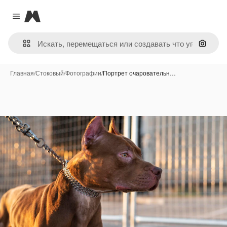
Magnific
Close menu
Поиск 
Главная
/
Стоковый
/
Фотографии
/
Портрет очаровательн…