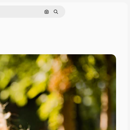
Поиск по изображению
Поиск