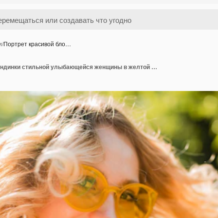
и
/
Портрет красивой бло…
Портрет красивой блондинки стильной улыбающейся женщины в желтой блузке в солнцезащитных очках, делающей селфи фото