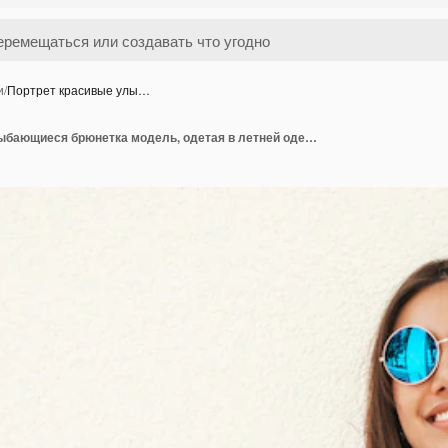
и
/
Портрет красивые улы…
Портрет красивые улыбающиеся брюнетка модель, одетая в летней одежде битник. Модные девушки позируют на улице возле белой стены. Веселая и позитивная женщина с удовольствием