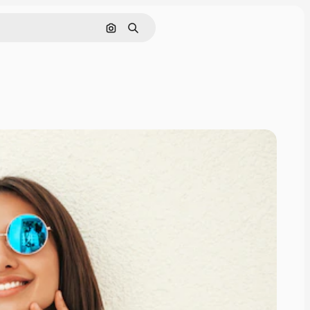
Поиск по изображению
Поиск