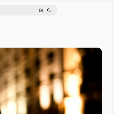
Поиск по изображению
Поиск