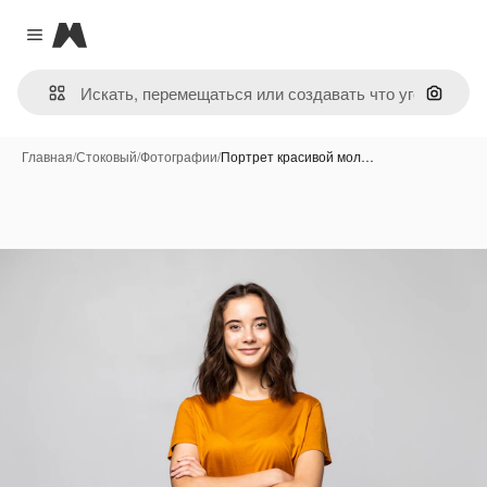
Magnific
Close menu
Поиск 
Главная
/
Стоковый
/
Фотографии
/
Портрет красивой мол…