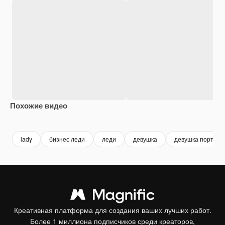
Похожие видео
Premium
Premium
Premium
Premium
lady
бизнес леди
леди
девушка
девушка портрет
Креативная платформа для создания ваших лучших работ.
Более 1 миллиона подписчиков среди креаторов,