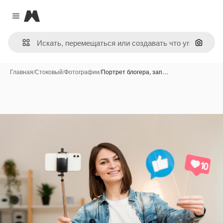
Magnific
Close menu
Поиск 
Главная
/
Стоковый
/
Фотографии
/
Портрет блогера, зап…