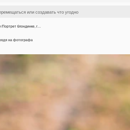
и
/
Портрет блондинке, г…
глядя на фотографа