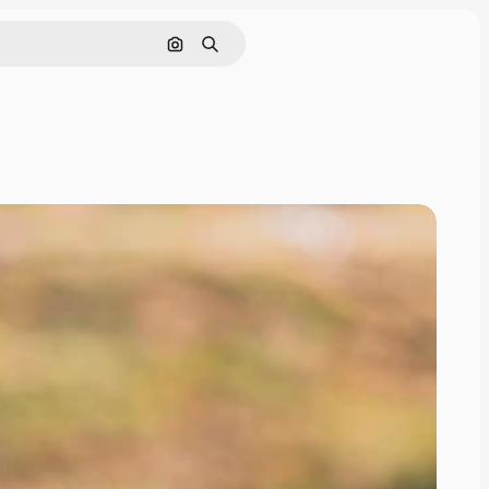
Поиск по изображению
Поиск