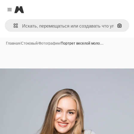
Magnific
Close menu
Поиск 
Главная
/
Стоковый
/
Фотографии
/
Портрет веселой моло…