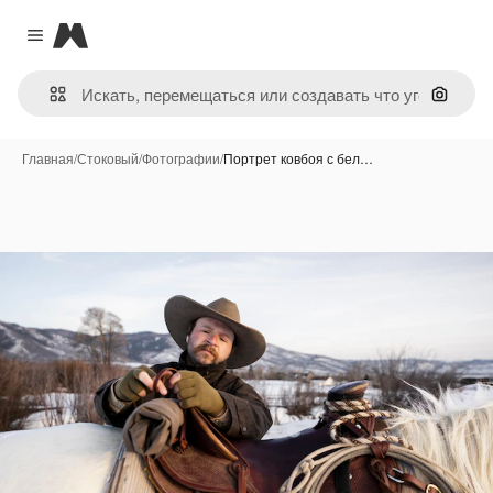
Magnific
Close menu
Поиск 
Главная
/
Стоковый
/
Фотографии
/
Портрет ковбоя с бел…