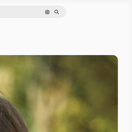
Поиск по изображению
Поиск