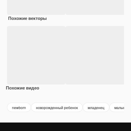
Похожие векторы
Похожие видео
Premium
Premium
Premium
Premium
newborn
новорожденный ребенок
младенец
малышка