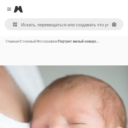
Magnific
Close menu
Поиск 
Главная
/
Стоковый
/
Фотографии
/
Портрет милый новоро…