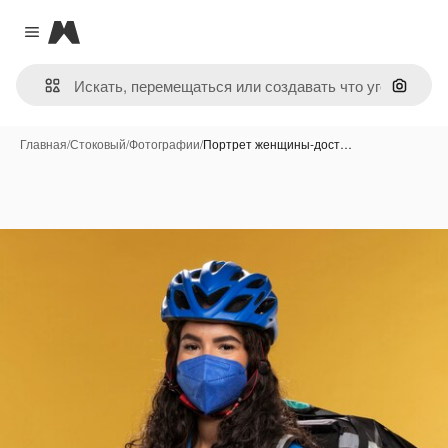
Magnific
Close menu
Поиск 
Главная
/
Стоковый
/
Фотографии
/
Портрет женщины-дост…