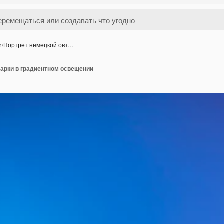
и
/
Портрет немецкой овч…
чарки в градиентном освещении