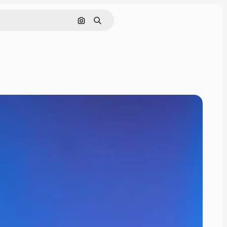
Поиск по изображению
Поиск