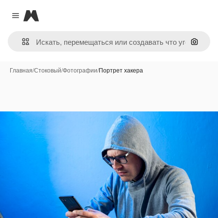
Magnific
Close menu
Поиск 
Главная
/
Стоковый
/
Фотографии
/
Портрет хакера