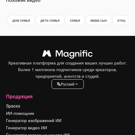
Premium
Premium
Premium
Premium
дом семья
дети семья
семья
мама сын
отец
Креативная платформа для создания ваших лучших работ.
Более 1 миллиона подписчиков среди креаторов,
предприятий, агентств и студий.
Pусский
Продукция
Spaces
ИИ-помощник
Генератор изображений ИИ
Генератор видео ИИ
Генератор голоса на основе ИИ