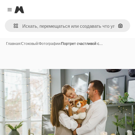
Magnific
Close menu
Поиск 
Главная
/
Стоковый
/
Фотографии
/
Портрет счастливой с…