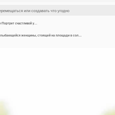
и
/
Портрет счастливой у…
Портрет счастливой улыбающейся женщины, стоящей на площади в солнечный летний или весенний день на улице, милая улыбающаяся женщина, смотрящая на вас, привлекательная молодая девушка, наслаждающаяся летом, фильтрованное изображение, блики солнца