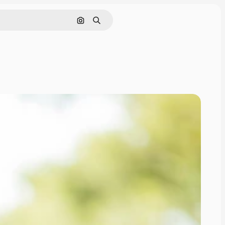
Поиск по изображению
Поиск