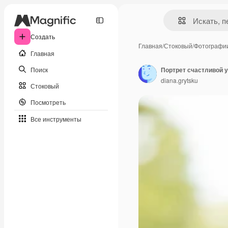
Создать
Главная
/
Стоковый
/
Фотографи
Главная
Поиск
diana.grytsku
Стоковый
Посмотреть
Все инструменты